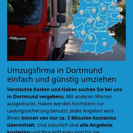
Umzugsfirma in Dortmund
einfach und günstig umziehen
Versteckte Kosten und Haken suchen Sie bei uns
in Dortmund vergebens.
Mit anderen Worten
ausgedrückt, Haken werden höchstens zur
Ladungssicherung benutzt. Jedes Angebot wird
Ihnen
binnen von nur ca. 5 Minuten kostenlos
übermittelt
. Und natürlich sind
alle Angebote
kostenlos
und Ihre Anfragen sind für Sie