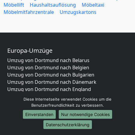
Möbellift
Haushaltsauflösung
Möbeltaxi
Möbelmitfahrzentrale
Umzugskartons
Europa-Umzüge
Umzug von Dortmund nach Belarus
Umzug von Dortmund nach Belgien
Umzug von Dortmund nach Bulgarien
Umzug von Dortmund nach Dänemark
Umzug von Dortmund nach England
Umzug von Dortmund nach Portugal
Diese Internetseite verwendet Cookies um die
Umzug von Dortmund nach Bosnien
Benutzerfreundlichkeit zu verbessern.
und Herzegowina
Einverstanden
Nur notwendige Cookies
Umzug von Dortmund nach Irland
Umzug von Dortmund nach Lettland
Datenschutzerklärung
Umzug von Dortmund nach Zypern