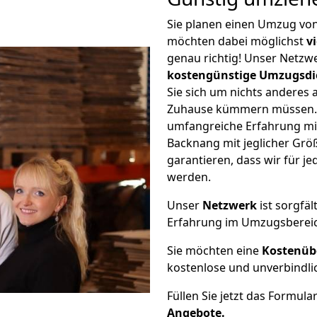
Sie planen einen Umzug v
möchten dabei möglichst
v
genau richtig! Unser Netzw
kostengünstige Umzugsdi
Sie sich um nichts anderes 
Zuhause kümmern müssen. W
umfangreiche Erfahrung m
Backnang mit jeglicher Gr
garantieren, dass wir für j
werden.
Unser
Netzwerk
ist sorgfäl
Erfahrung im Umzugsberei
Sie möchten eine
Kostenüb
kostenlose und unverbindli
Füllen Sie jetzt das Formula
Angebote.