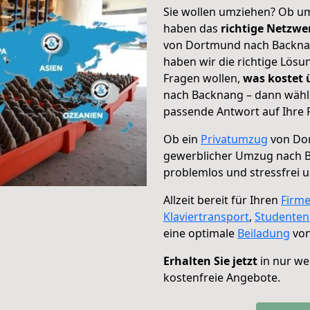
Sie wollen umziehen? Ob um
haben das
richtige Netzw
von Dortmund nach Backnan
haben wir die richtige Lösu
Fragen wollen,
was kostet
nach Backnang – dann wähle
passende Antwort auf Ihre 
Ob ein
Privatumzug
von Dor
gewerblicher Umzug nach 
problemlos und stressfrei 
Allzeit bereit für Ihren
Firm
Klaviertransport
,
Studente
eine optimale
Beiladung
von
Erhalten Sie jetzt
in nur we
kostenfreie Angebote.