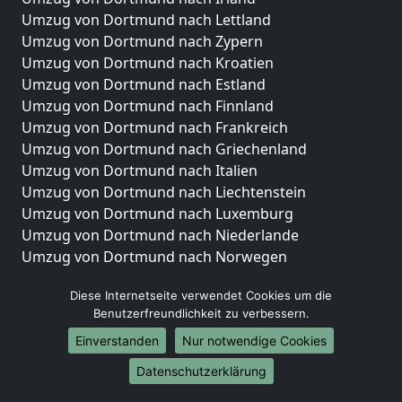
Umzug von Dortmund nach Lettland
Umzug von Dortmund nach Zypern
Umzug von Dortmund nach Kroatien
Umzug von Dortmund nach Estland
Umzug von Dortmund nach Finnland
Umzug von Dortmund nach Frankreich
Umzug von Dortmund nach Griechenland
Umzug von Dortmund nach Italien
Umzug von Dortmund nach Liechtenstein
Umzug von Dortmund nach Luxemburg
Umzug von Dortmund nach Niederlande
Umzug von Dortmund nach Norwegen
Umzüge-Deutschlandweit
Diese Internetseite verwendet Cookies um die
Benutzerfreundlichkeit zu verbessern.
Umzug von Dortmund nach Berlin
Umzug von Dortmund nach Hamburg
Einverstanden
Nur notwendige Cookies
Umzug von Dortmund nach München
Datenschutzerklärung
Umzug von Dortmund nach Köln