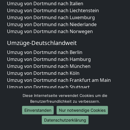
Umzug von Dortmund nach Italien
Umzug von Dortmund nach Liechtenstein
Umzug von Dortmund nach Luxemburg
Umzug von Dortmund nach Niederlande
Umzug von Dortmund nach Norwegen
Umzüge-Deutschlandweit
Umzug von Dortmund nach Berlin
Umzug von Dortmund nach Hamburg
Umzug von Dortmund nach München
Umzug von Dortmund nach Köln
Umzug von Dortmund nach Frankfurt am Main
Umzug von Dortmund nach Stuttgart
Umzug von Dortmund nach Düsseldorf
Diese Internetseite verwendet Cookies um die
Umzug von Dortmund nach Leipzig
Benutzerfreundlichkeit zu verbessern.
Umzug von Dortmund nach Dortmund
Einverstanden
Nur notwendige Cookies
Umzug von Dortmund nach Essen
Datenschutzerklärung
Umzug von Dortmund nach Bremen
Umzug von Dortmund nach Dresden