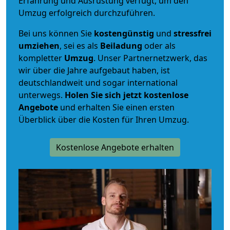
Erfahrung und Ausrüstung verfügt, um den
Umzug erfolgreich durchzuführen.
Bei uns können Sie
kostengünstig
und
stressfrei
umziehen
, sei es als
Beiladung
oder als
kompletter
Umzug
. Unser Partnernetzwerk, das
wir über die Jahre aufgebaut haben, ist
deutschlandweit und sogar international
unterwegs.
Holen Sie sich jetzt kostenlose
Angebote
und erhalten Sie einen ersten
Überblick über die Kosten für Ihren Umzug.
Kostenlose Angebote erhalten