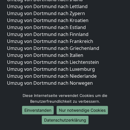
Umzug von Dortmund nach Lettland
Umzug von Dortmund nach Zypern
Umzug von Dortmund nach Kroatien
Umzug von Dortmund nach Estland
Umzug von Dortmund nach Finnland
Umzug von Dortmund nach Frankreich
Umzug von Dortmund nach Griechenland
Umzug von Dortmund nach Italien
Umzug von Dortmund nach Liechtenstein
Umzug von Dortmund nach Luxemburg
Umzug von Dortmund nach Niederlande
Umzug von Dortmund nach Norwegen
Umzüge-Deutschlandweit
Diese Internetseite verwendet Cookies um die
Benutzerfreundlichkeit zu verbessern.
Umzug von Dortmund nach Berlin
Umzug von Dortmund nach Hamburg
Einverstanden
Nur notwendige Cookies
Umzug von Dortmund nach München
Datenschutzerklärung
Umzug von Dortmund nach Köln