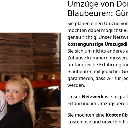
Umzüge von Do
Blaubeuren: Gü
Sie planen einen Umzug vo
möchten dabei möglichst
v
genau richtig! Unser Netzw
kostengünstige Umzugsdi
Sie sich um nichts anderes 
Zuhause kümmern müssen. W
umfangreiche Erfahrung m
Blaubeuren mit jeglicher 
garantieren, dass wir für j
werden.
Unser
Netzwerk
ist sorgfäl
Erfahrung im Umzugsberei
Sie möchten eine
Kostenüb
kostenlose und unverbindli