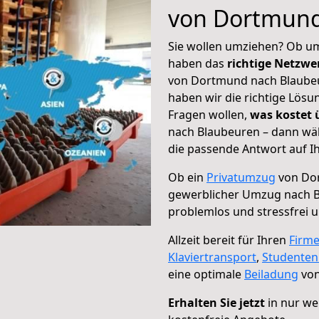
von Dortmund
Sie wollen umziehen? Ob um
haben das
richtige Netzw
von Dortmund nach Blaubeur
haben wir die richtige Lösu
Fragen wollen,
was kostet
nach Blaubeuren – dann wäh
die passende Antwort auf Ih
Ob ein
Privatumzug
von Dor
gewerblicher Umzug nach 
problemlos und stressfrei 
Allzeit bereit für Ihren
Firm
Klaviertransport
,
Studente
eine optimale
Beiladung
von
Erhalten Sie jetzt
in nur we