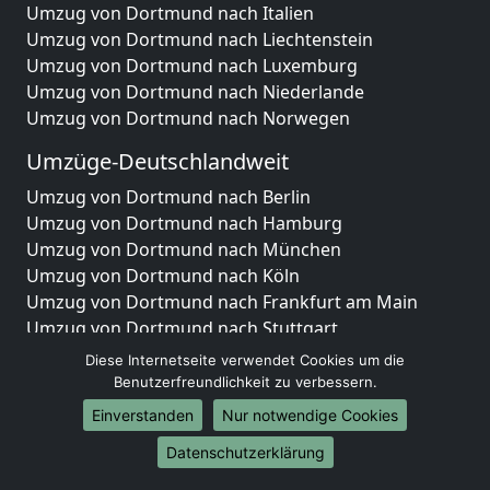
Umzug von Dortmund nach Italien
Umzug von Dortmund nach Liechtenstein
Umzug von Dortmund nach Luxemburg
Umzug von Dortmund nach Niederlande
Umzug von Dortmund nach Norwegen
Umzüge-Deutschlandweit
Umzug von Dortmund nach Berlin
Umzug von Dortmund nach Hamburg
Umzug von Dortmund nach München
Umzug von Dortmund nach Köln
Umzug von Dortmund nach Frankfurt am Main
Umzug von Dortmund nach Stuttgart
Umzug von Dortmund nach Düsseldorf
Diese Internetseite verwendet Cookies um die
Umzug von Dortmund nach Leipzig
Benutzerfreundlichkeit zu verbessern.
Umzug von Dortmund nach Dortmund
Einverstanden
Nur notwendige Cookies
Umzug von Dortmund nach Essen
Datenschutzerklärung
Umzug von Dortmund nach Bremen
Umzug von Dortmund nach Dresden