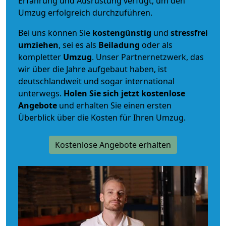
Erfahrung und Ausrüstung verfügt, um den
Umzug erfolgreich durchzuführen.
Bei uns können Sie
kostengünstig
und
stressfrei
umziehen
, sei es als
Beiladung
oder als
kompletter
Umzug
. Unser Partnernetzwerk, das
wir über die Jahre aufgebaut haben, ist
deutschlandweit und sogar international
unterwegs.
Holen Sie sich jetzt kostenlose
Angebote
und erhalten Sie einen ersten
Überblick über die Kosten für Ihren Umzug.
Kostenlose Angebote erhalten