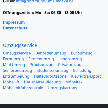
E-Mail:
info@dortmund-umzuege24.de
Öffnungszeiten:
Mo - Sa: 06:30 - 18:00 Uhr
Impressum
Datenschutz
Umzugsservice
Umzugsservice
Behördenumzug
Büroumzug
Fernumzug
Firmenumzug
Laborumzug
Mini Umzug
Praxisumzug
Privatumzug
Seniorenumzug
Studentenumzug
Beiladung
Entrümpelung
Halteverbotszone
Klaviertransport
Möbellift
Haushaltsauflösung
Möbeltaxi
Möbelmitfahrzentrale
Umzugskartons