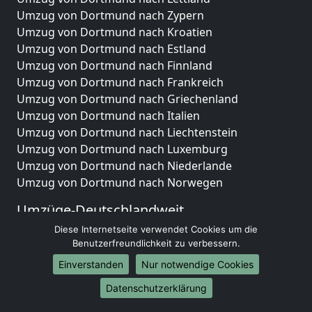
Umzug von Dortmund nach Zypern
Umzug von Dortmund nach Kroatien
Umzug von Dortmund nach Estland
Umzug von Dortmund nach Finnland
Umzug von Dortmund nach Frankreich
Umzug von Dortmund nach Griechenland
Umzug von Dortmund nach Italien
Umzug von Dortmund nach Liechtenstein
Umzug von Dortmund nach Luxemburg
Umzug von Dortmund nach Niederlande
Umzug von Dortmund nach Norwegen
Umzüge-Deutschlandweit
Diese Internetseite verwendet Cookies um die
Umzug von Dortmund nach Berlin
Benutzerfreundlichkeit zu verbessern.
Umzug von Dortmund nach Hamburg
Umzug von Dortmund nach München
Einverstanden
Nur notwendige Cookies
Umzug von Dortmund nach Köln
Datenschutzerklärung
Umzug von Dortmund nach Frankfurt am Main