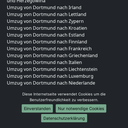
und Herzegowina
Umzug von Dortmund nach Irland
Umzug von Dortmund nach Lettland
Umzug von Dortmund nach Zypern
Umzug von Dortmund nach Kroatien
Umzug von Dortmund nach Estland
Umzug von Dortmund nach Finnland
Umzug von Dortmund nach Frankreich
Umzug von Dortmund nach Griechenland
Umzug von Dortmund nach Italien
Umzug von Dortmund nach Liechtenstein
Umzug von Dortmund nach Luxemburg
Umzug von Dortmund nach Niederlande
Umzug von Dortmund nach Norwegen
Diese Internetseite verwendet Cookies um die
Umzüge-Deutschlandweit
Benutzerfreundlichkeit zu verbessern.
Einverstanden
Nur notwendige Cookies
Umzug von Dortmund nach Berlin
Umzug von Dortmund nach Hamburg
Datenschutzerklärung
Umzug von Dortmund nach München