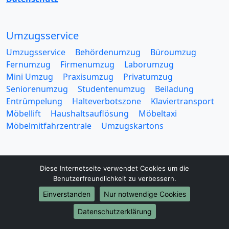
Umzugsservice
Umzugsservice
Behördenumzug
Büroumzug
Fernumzug
Firmenumzug
Laborumzug
Mini Umzug
Praxisumzug
Privatumzug
Seniorenumzug
Studentenumzug
Beiladung
Entrümpelung
Halteverbotszone
Klaviertransport
Möbellift
Haushaltsauflösung
Möbeltaxi
Möbelmitfahrzentrale
Umzugskartons
Diese Internetseite verwendet Cookies um die
Benutzerfreundlichkeit zu verbessern.
Europa-Umzüge
Einverstanden
Nur notwendige Cookies
Umzug von Dortmund nach Belarus
Datenschutzerklärung
Umzug von Dortmund nach Belgien