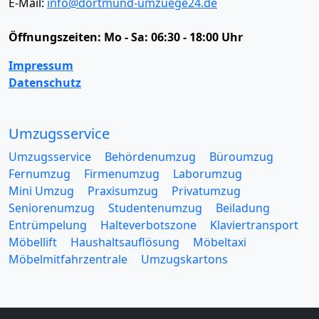
E-Mail:
info@dortmund-umzuege24.de
Öffnungszeiten:
Mo - Sa: 06:30 - 18:00 Uhr
Impressum
Datenschutz
Umzugsservice
Umzugsservice
Behördenumzug
Büroumzug
Fernumzug
Firmenumzug
Laborumzug
Mini Umzug
Praxisumzug
Privatumzug
Seniorenumzug
Studentenumzug
Beiladung
Entrümpelung
Halteverbotszone
Klaviertransport
Möbellift
Haushaltsauflösung
Möbeltaxi
Möbelmitfahrzentrale
Umzugskartons