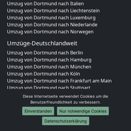
Umzug von Dortmund nach Italien
Umzug von Dortmund nach Liechtenstein
Umzug von Dortmund nach Luxemburg
Umzug von Dortmund nach Niederlande
Umzug von Dortmund nach Norwegen
Umzüge-Deutschlandweit
Umzug von Dortmund nach Berlin
Umzug von Dortmund nach Hamburg
Umzug von Dortmund nach München
Umzug von Dortmund nach Köln
Umzug von Dortmund nach Frankfurt am Main
Umzug von Dortmund nach Stuttgart
Umzug von Dortmund nach Düsseldorf
Diese Internetseite verwendet Cookies um die
Umzug von Dortmund nach Leipzig
Benutzerfreundlichkeit zu verbessern.
Umzug von Dortmund nach Dortmund
Einverstanden
Nur notwendige Cookies
Umzug von Dortmund nach Essen
Datenschutzerklärung
Umzug von Dortmund nach Bremen
Umzug von Dortmund nach Dresden