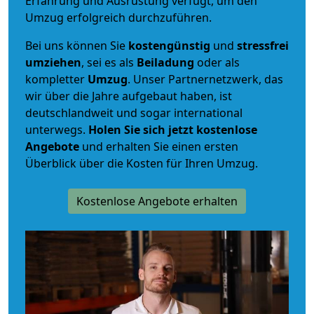
Erfahrung und Ausrüstung verfügt, um den
Umzug erfolgreich durchzuführen.
Bei uns können Sie
kostengünstig
und
stressfrei
umziehen
, sei es als
Beiladung
oder als
kompletter
Umzug
. Unser Partnernetzwerk, das
wir über die Jahre aufgebaut haben, ist
deutschlandweit und sogar international
unterwegs.
Holen Sie sich jetzt kostenlose
Angebote
und erhalten Sie einen ersten
Überblick über die Kosten für Ihren Umzug.
Kostenlose Angebote erhalten