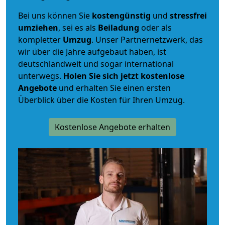
Bei uns können Sie
kostengünstig
und
stressfrei
umziehen
, sei es als
Beiladung
oder als
kompletter
Umzug
. Unser Partnernetzwerk, das
wir über die Jahre aufgebaut haben, ist
deutschlandweit und sogar international
unterwegs.
Holen Sie sich jetzt kostenlose
Angebote
und erhalten Sie einen ersten
Überblick über die Kosten für Ihren Umzug.
Kostenlose Angebote erhalten