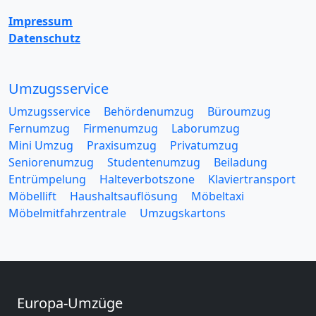
Impressum
Datenschutz
Umzugsservice
Umzugsservice
Behördenumzug
Büroumzug
Fernumzug
Firmenumzug
Laborumzug
Mini Umzug
Praxisumzug
Privatumzug
Seniorenumzug
Studentenumzug
Beiladung
Entrümpelung
Halteverbotszone
Klaviertransport
Möbellift
Haushaltsauflösung
Möbeltaxi
Möbelmitfahrzentrale
Umzugskartons
Europa-Umzüge