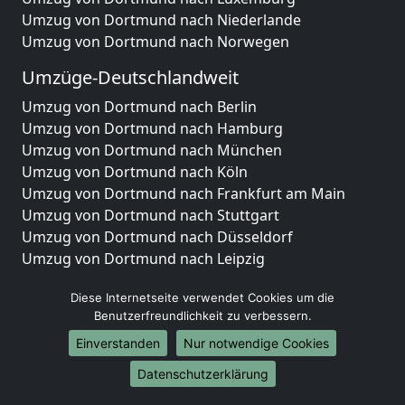
Umzug von Dortmund nach Niederlande
Umzug von Dortmund nach Norwegen
Umzüge-Deutschlandweit
Umzug von Dortmund nach Berlin
Umzug von Dortmund nach Hamburg
Umzug von Dortmund nach München
Umzug von Dortmund nach Köln
Umzug von Dortmund nach Frankfurt am Main
Umzug von Dortmund nach Stuttgart
Umzug von Dortmund nach Düsseldorf
Umzug von Dortmund nach Leipzig
Umzug von Dortmund nach Dortmund
Diese Internetseite verwendet Cookies um die
Umzug von Dortmund nach Essen
Benutzerfreundlichkeit zu verbessern.
Umzug von Dortmund nach Bremen
Umzug von Dortmund nach Dresden
Einverstanden
Nur notwendige Cookies
Umzug von Dortmund nach Hannover
Datenschutzerklärung
Umzug von Dortmund nach Nürnberg