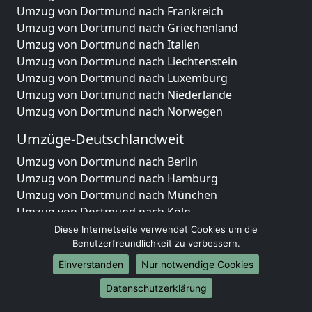
Umzug von Dortmund nach Frankreich
Umzug von Dortmund nach Griechenland
Umzug von Dortmund nach Italien
Umzug von Dortmund nach Liechtenstein
Umzug von Dortmund nach Luxemburg
Umzug von Dortmund nach Niederlande
Umzug von Dortmund nach Norwegen
Umzüge-Deutschlandweit
Umzug von Dortmund nach Berlin
Umzug von Dortmund nach Hamburg
Umzug von Dortmund nach München
Umzug von Dortmund nach Köln
Umzug von Dortmund nach Frankfurt am Main
Diese Internetseite verwendet Cookies um die
Umzug von Dortmund nach Stuttgart
Benutzerfreundlichkeit zu verbessern.
Umzug von Dortmund nach Düsseldorf
Einverstanden
Nur notwendige Cookies
Umzug von Dortmund nach Leipzig
Datenschutzerklärung
Umzug von Dortmund nach Dortmund
Umzug von Dortmund nach Essen