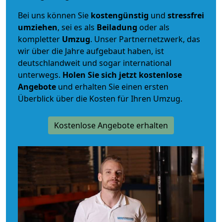
Bei uns können Sie
kostengünstig
und
stressfrei
umziehen
, sei es als
Beiladung
oder als
kompletter
Umzug
. Unser Partnernetzwerk, das
wir über die Jahre aufgebaut haben, ist
deutschlandweit und sogar international
unterwegs.
Holen Sie sich jetzt kostenlose
Angebote
und erhalten Sie einen ersten
Überblick über die Kosten für Ihren Umzug.
Kostenlose Angebote erhalten