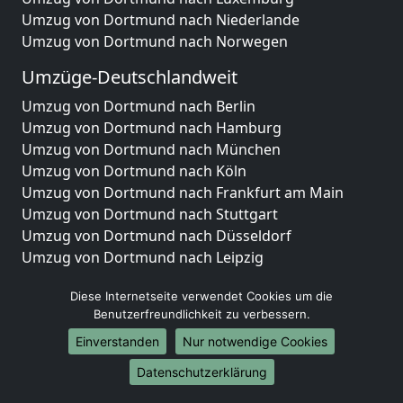
Umzug von Dortmund nach Niederlande
Umzug von Dortmund nach Norwegen
Umzüge-Deutschlandweit
Umzug von Dortmund nach Berlin
Umzug von Dortmund nach Hamburg
Umzug von Dortmund nach München
Umzug von Dortmund nach Köln
Umzug von Dortmund nach Frankfurt am Main
Umzug von Dortmund nach Stuttgart
Umzug von Dortmund nach Düsseldorf
Umzug von Dortmund nach Leipzig
Umzug von Dortmund nach Dortmund
Diese Internetseite verwendet Cookies um die
Umzug von Dortmund nach Essen
Benutzerfreundlichkeit zu verbessern.
Umzug von Dortmund nach Bremen
Umzug von Dortmund nach Dresden
Einverstanden
Nur notwendige Cookies
Umzug von Dortmund nach Hannover
Datenschutzerklärung
Umzug von Dortmund nach Nürnberg