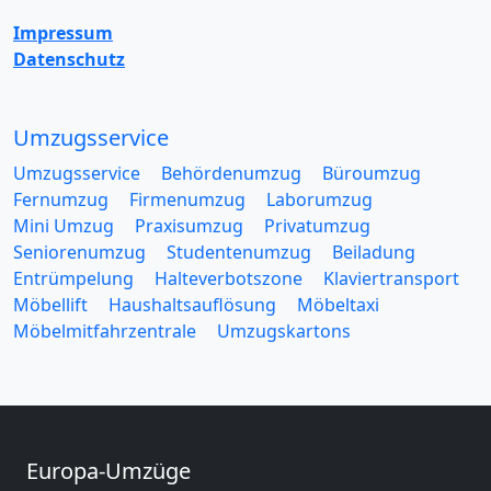
Impressum
Datenschutz
Umzugsservice
Umzugsservice
Behördenumzug
Büroumzug
Fernumzug
Firmenumzug
Laborumzug
Mini Umzug
Praxisumzug
Privatumzug
Seniorenumzug
Studentenumzug
Beiladung
Entrümpelung
Halteverbotszone
Klaviertransport
Möbellift
Haushaltsauflösung
Möbeltaxi
Möbelmitfahrzentrale
Umzugskartons
Europa-Umzüge