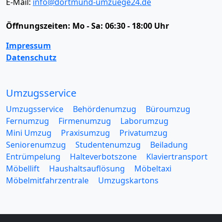
E-Mail:
info@dortmund-umzuege24.de
Öffnungszeiten:
Mo - Sa: 06:30 - 18:00 Uhr
Impressum
Datenschutz
Umzugsservice
Umzugsservice
Behördenumzug
Büroumzug
Fernumzug
Firmenumzug
Laborumzug
Mini Umzug
Praxisumzug
Privatumzug
Seniorenumzug
Studentenumzug
Beiladung
Entrümpelung
Halteverbotszone
Klaviertransport
Möbellift
Haushaltsauflösung
Möbeltaxi
Möbelmitfahrzentrale
Umzugskartons