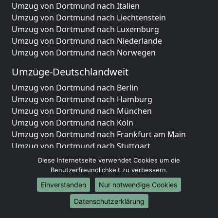
Umzug von Dortmund nach Italien
Umzug von Dortmund nach Liechtenstein
Umzug von Dortmund nach Luxemburg
Umzug von Dortmund nach Niederlande
Umzug von Dortmund nach Norwegen
Umzüge-Deutschlandweit
Umzug von Dortmund nach Berlin
Umzug von Dortmund nach Hamburg
Umzug von Dortmund nach München
Umzug von Dortmund nach Köln
Umzug von Dortmund nach Frankfurt am Main
Umzug von Dortmund nach Stuttgart
Umzug von Dortmund nach Düsseldorf
Diese Internetseite verwendet Cookies um die
Umzug von Dortmund nach Leipzig
Benutzerfreundlichkeit zu verbessern.
Umzug von Dortmund nach Dortmund
Einverstanden
Nur notwendige Cookies
Umzug von Dortmund nach Essen
Datenschutzerklärung
Umzug von Dortmund nach Bremen
Umzug von Dortmund nach Dresden