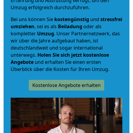
Erfahrung und Ausrüstung verfügt, um den
Umzug erfolgreich durchzuführen.
Bei uns können Sie
kostengünstig
und
stressfrei
umziehen
, sei es als
Beiladung
oder als
kompletter
Umzug
. Unser Partnernetzwerk, das
wir über die Jahre aufgebaut haben, ist
deutschlandweit und sogar international
unterwegs.
Holen Sie sich jetzt kostenlose
Angebote
und erhalten Sie einen ersten
Überblick über die Kosten für Ihren Umzug.
Kostenlose Angebote erhalten