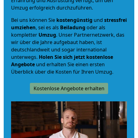
Erfahrung und Ausrüstung verfügt, um den
Umzug erfolgreich durchzuführen.
Bei uns können Sie
kostengünstig
und
stressfrei
umziehen
, sei es als
Beiladung
oder als
kompletter
Umzug
. Unser Partnernetzwerk, das
wir über die Jahre aufgebaut haben, ist
deutschlandweit und sogar international
unterwegs.
Holen Sie sich jetzt kostenlose
Angebote
und erhalten Sie einen ersten
Überblick über die Kosten für Ihren Umzug.
Kostenlose Angebote erhalten