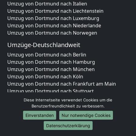
Umzug von Dortmund nach Italien
Umzug von Dortmund nach Liechtenstein
Umzug von Dortmund nach Luxemburg
Umzug von Dortmund nach Niederlande
Umzug von Dortmund nach Norwegen
Umzüge-Deutschlandweit
Umzug von Dortmund nach Berlin
Umzug von Dortmund nach Hamburg
Umzug von Dortmund nach München
Umzug von Dortmund nach Köln
Umzug von Dortmund nach Frankfurt am Main
Umzug von Dortmund nach Stuttgart
Umzug von Dortmund nach Düsseldorf
Diese Internetseite verwendet Cookies um die
Umzug von Dortmund nach Leipzig
Benutzerfreundlichkeit zu verbessern.
Umzug von Dortmund nach Dortmund
Einverstanden
Nur notwendige Cookies
Umzug von Dortmund nach Essen
Datenschutzerklärung
Umzug von Dortmund nach Bremen
Umzug von Dortmund nach Dresden