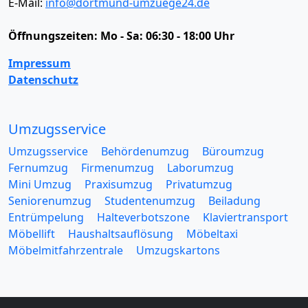
E-Mail:
info@dortmund-umzuege24.de
Öffnungszeiten:
Mo - Sa: 06:30 - 18:00 Uhr
Impressum
Datenschutz
Umzugsservice
Umzugsservice
Behördenumzug
Büroumzug
Fernumzug
Firmenumzug
Laborumzug
Mini Umzug
Praxisumzug
Privatumzug
Seniorenumzug
Studentenumzug
Beiladung
Entrümpelung
Halteverbotszone
Klaviertransport
Möbellift
Haushaltsauflösung
Möbeltaxi
Möbelmitfahrzentrale
Umzugskartons