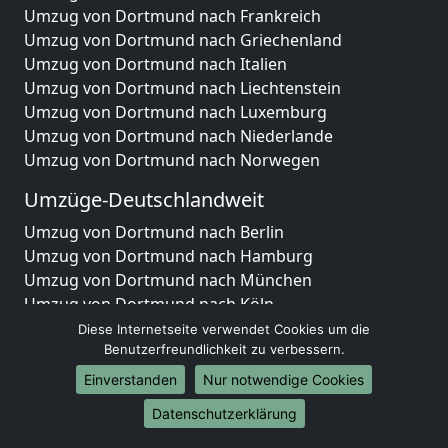
Umzug von Dortmund nach Frankreich
Umzug von Dortmund nach Griechenland
Umzug von Dortmund nach Italien
Umzug von Dortmund nach Liechtenstein
Umzug von Dortmund nach Luxemburg
Umzug von Dortmund nach Niederlande
Umzug von Dortmund nach Norwegen
Umzüge-Deutschlandweit
Umzug von Dortmund nach Berlin
Umzug von Dortmund nach Hamburg
Umzug von Dortmund nach München
Umzug von Dortmund nach Köln
Umzug von Dortmund nach Frankfurt am Main
Diese Internetseite verwendet Cookies um die
Umzug von Dortmund nach Stuttgart
Benutzerfreundlichkeit zu verbessern.
Umzug von Dortmund nach Düsseldorf
Einverstanden
Nur notwendige Cookies
Umzug von Dortmund nach Leipzig
Datenschutzerklärung
Umzug von Dortmund nach Dortmund
Umzug von Dortmund nach Essen