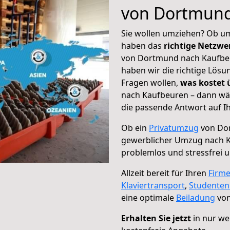
von Dortmund
Sie wollen umziehen? Ob um
haben das
richtige Netzw
von Dortmund nach Kaufbeu
haben wir die richtige Lösu
Fragen wollen,
was kostet
nach Kaufbeuren – dann wäh
die passende Antwort auf Ih
Ob ein
Privatumzug
von Dor
gewerblicher Umzug nach 
problemlos und stressfrei 
Allzeit bereit für Ihren
Firm
Klaviertransport
,
Studente
eine optimale
Beiladung
von
Erhalten Sie jetzt
in nur we