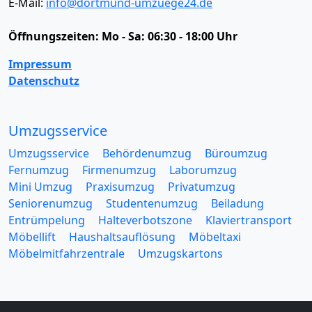
E-Mail:
info@dortmund-umzuege24.de
Öffnungszeiten:
Mo - Sa: 06:30 - 18:00 Uhr
Impressum
Datenschutz
Umzugsservice
Umzugsservice
Behördenumzug
Büroumzug
Fernumzug
Firmenumzug
Laborumzug
Mini Umzug
Praxisumzug
Privatumzug
Seniorenumzug
Studentenumzug
Beiladung
Entrümpelung
Halteverbotszone
Klaviertransport
Möbellift
Haushaltsauflösung
Möbeltaxi
Möbelmitfahrzentrale
Umzugskartons