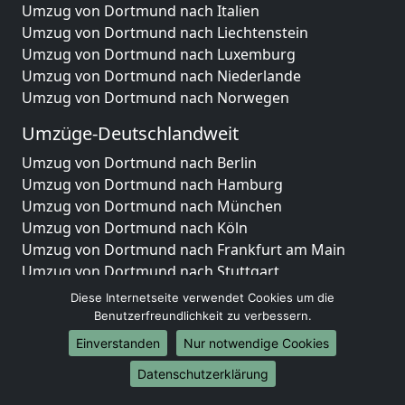
Umzug von Dortmund nach Italien
Umzug von Dortmund nach Liechtenstein
Umzug von Dortmund nach Luxemburg
Umzug von Dortmund nach Niederlande
Umzug von Dortmund nach Norwegen
Umzüge-Deutschlandweit
Umzug von Dortmund nach Berlin
Umzug von Dortmund nach Hamburg
Umzug von Dortmund nach München
Umzug von Dortmund nach Köln
Umzug von Dortmund nach Frankfurt am Main
Umzug von Dortmund nach Stuttgart
Umzug von Dortmund nach Düsseldorf
Diese Internetseite verwendet Cookies um die
Umzug von Dortmund nach Leipzig
Benutzerfreundlichkeit zu verbessern.
Umzug von Dortmund nach Dortmund
Einverstanden
Nur notwendige Cookies
Umzug von Dortmund nach Essen
Datenschutzerklärung
Umzug von Dortmund nach Bremen
Umzug von Dortmund nach Dresden