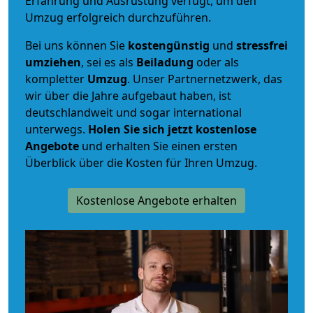
Erfahrung und Ausrüstung verfügt, um den
Umzug erfolgreich durchzuführen.
Bei uns können Sie
kostengünstig
und
stressfrei
umziehen
, sei es als
Beiladung
oder als
kompletter
Umzug
. Unser Partnernetzwerk, das
wir über die Jahre aufgebaut haben, ist
deutschlandweit und sogar international
unterwegs.
Holen Sie sich jetzt kostenlose
Angebote
und erhalten Sie einen ersten
Überblick über die Kosten für Ihren Umzug.
Kostenlose Angebote erhalten