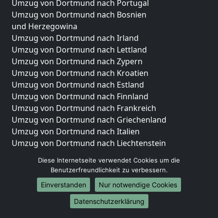
Umzug von Dortmund nach Portugal
Umzug von Dortmund nach Bosnien
und Herzegowina
Umzug von Dortmund nach Irland
Umzug von Dortmund nach Lettland
Umzug von Dortmund nach Zypern
Umzug von Dortmund nach Kroatien
Umzug von Dortmund nach Estland
Umzug von Dortmund nach Finnland
Umzug von Dortmund nach Frankreich
Umzug von Dortmund nach Griechenland
Umzug von Dortmund nach Italien
Umzug von Dortmund nach Liechtenstein
Umzug von Dortmund nach Luxemburg
Diese Internetseite verwendet Cookies um die
Umzug von Dortmund nach Niederlande
Benutzerfreundlichkeit zu verbessern.
Umzug von Dortmund nach Norwegen
Einverstanden
Nur notwendige Cookies
Umzüge-Deutschlandweit
Datenschutzerklärung
Umzug von Dortmund nach Berlin