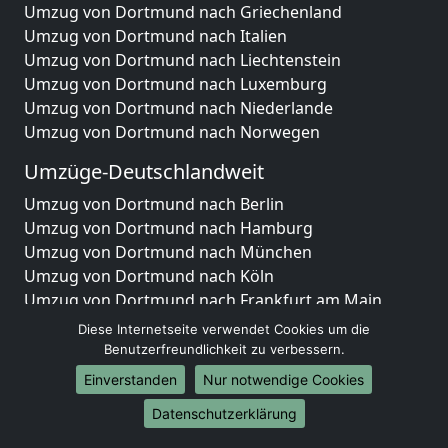
Umzug von Dortmund nach Griechenland
Umzug von Dortmund nach Italien
Umzug von Dortmund nach Liechtenstein
Umzug von Dortmund nach Luxemburg
Umzug von Dortmund nach Niederlande
Umzug von Dortmund nach Norwegen
Umzüge-Deutschlandweit
Umzug von Dortmund nach Berlin
Umzug von Dortmund nach Hamburg
Umzug von Dortmund nach München
Umzug von Dortmund nach Köln
Umzug von Dortmund nach Frankfurt am Main
Umzug von Dortmund nach Stuttgart
Diese Internetseite verwendet Cookies um die
Umzug von Dortmund nach Düsseldorf
Benutzerfreundlichkeit zu verbessern.
Umzug von Dortmund nach Leipzig
Einverstanden
Nur notwendige Cookies
Umzug von Dortmund nach Dortmund
Datenschutzerklärung
Umzug von Dortmund nach Essen
Umzug von Dortmund nach Bremen