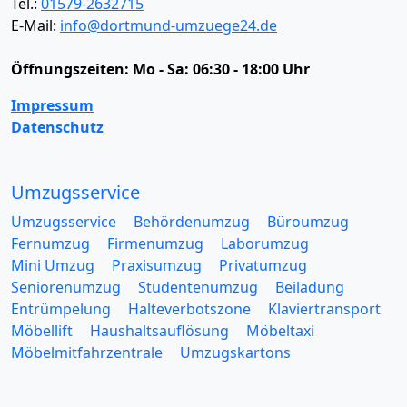
Tel.:
01579-2632715
E-Mail:
info@dortmund-umzuege24.de
Öffnungszeiten:
Mo - Sa: 06:30 - 18:00 Uhr
Impressum
Datenschutz
Umzugsservice
Umzugsservice
Behördenumzug
Büroumzug
Fernumzug
Firmenumzug
Laborumzug
Mini Umzug
Praxisumzug
Privatumzug
Seniorenumzug
Studentenumzug
Beiladung
Entrümpelung
Halteverbotszone
Klaviertransport
Möbellift
Haushaltsauflösung
Möbeltaxi
Möbelmitfahrzentrale
Umzugskartons