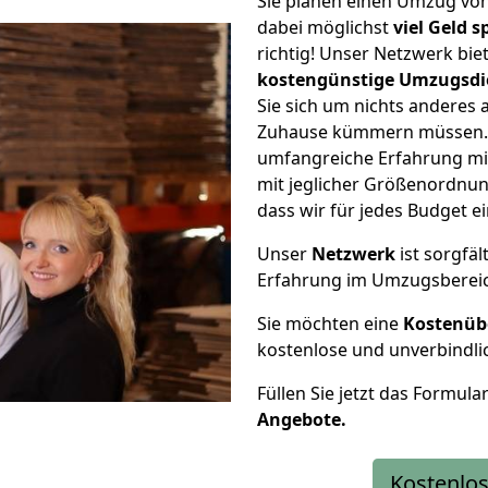
Sie planen einen Umzug v
dabei möglichst
viel Geld 
richtig! Unser Netzwerk bi
kostengünstige Umzugsdi
Sie sich um nichts anderes 
Zuhause kümmern müssen. W
umfangreiche Erfahrung m
mit jeglicher Größenordnun
dass wir für jedes Budget 
Unser
Netzwerk
ist sorgfäl
Erfahrung im Umzugsberei
Sie möchten eine
Kostenüb
kostenlose und unverbindli
Füllen Sie jetzt das Formula
Angebote.
Kostenlos