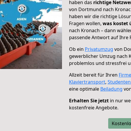
haben das
richtige Netzw
von Dortmund nach Kronach 
haben wir die richtige Lösu
Fragen wollen,
was kostet
nach Kronach – dann wählen
passende Antwort auf Ihre 
Ob ein
Privatumzug
von Dor
gewerblicher Umzug nach 
problemlos und stressfrei 
Allzeit bereit für Ihren
Firm
Klaviertransport
,
Studente
eine optimale
Beiladung
von
Erhalten Sie jetzt
in nur we
kostenfreie Angebote.
Kostenlo