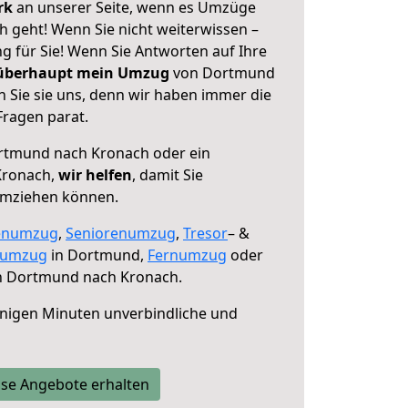
erk
an unserer Seite, wenn es Umzüge
geht! Wenn Sie nicht weiterwissen –
ng für Sie! Wenn Sie Antworten auf Ihre
 überhaupt mein Umzug
von Dortmund
 Sie sie uns, denn wir haben immer die
Fragen parat.
tmund nach Kronach oder ein
Kronach,
wir helfen
, damit Sie
umziehen können.
enumzug
,
Seniorenumzug
,
Tresor
– &
numzug
in Dortmund,
Fernumzug
oder
 Dortmund nach Kronach.
nigen Minuten unverbindliche und
se Angebote erhalten