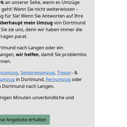
erk
an unserer Seite, wenn es Umzüge
eht! Wenn Sie nicht weiterwissen –
ng für Sie! Wenn Sie Antworten auf Ihre
 überhaupt mein Umzug
von Dortmund
Sie sie uns, denn wir haben immer die
Fragen parat.
tmund nach Langen oder ein
Langen,
wir helfen
, damit Sie problemlos
nnen.
enumzug
,
Seniorenumzug
,
Tresor
– &
numzug
in Dortmund,
Fernumzug
oder
 Dortmund nach Langen.
nigen Minuten unverbindliche und
se Angebote erhalten