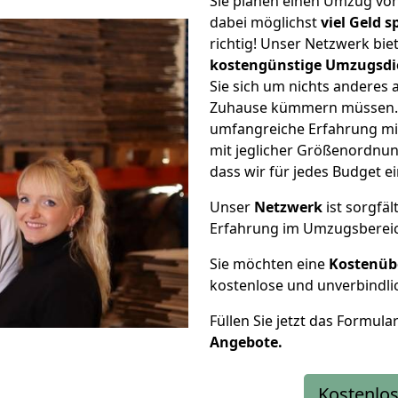
Sie planen einen Umzug v
dabei möglichst
viel Geld 
richtig! Unser Netzwerk bi
kostengünstige Umzugsdi
Sie sich um nichts anderes 
Zuhause kümmern müssen. W
umfangreiche Erfahrung m
mit jeglicher Größenordnun
dass wir für jedes Budget 
Unser
Netzwerk
ist sorgfäl
Erfahrung im Umzugsberei
Sie möchten eine
Kostenüb
kostenlose und unverbindli
Füllen Sie jetzt das Formula
Angebote.
Kostenlos