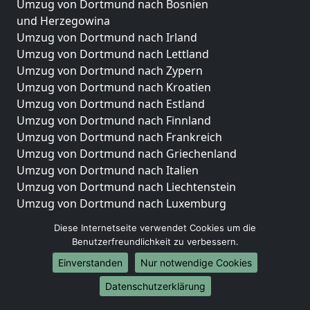
Umzug von Dortmund nach Bosnien
und Herzegowina
Umzug von Dortmund nach Irland
Umzug von Dortmund nach Lettland
Umzug von Dortmund nach Zypern
Umzug von Dortmund nach Kroatien
Umzug von Dortmund nach Estland
Umzug von Dortmund nach Finnland
Umzug von Dortmund nach Frankreich
Umzug von Dortmund nach Griechenland
Umzug von Dortmund nach Italien
Umzug von Dortmund nach Liechtenstein
Umzug von Dortmund nach Luxemburg
Umzug von Dortmund nach Niederlande
Diese Internetseite verwendet Cookies um die
Umzug von Dortmund nach Norwegen
Benutzerfreundlichkeit zu verbessern.
Umzüge-Deutschlandweit
Einverstanden
Nur notwendige Cookies
Umzug von Dortmund nach Berlin
Datenschutzerklärung
Umzug von Dortmund nach Hamburg