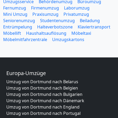
Umzugsservice
Behördenumzug
Büroumzug
Fernumzug
Firmenumzug
Laborumzug
Mini Umzug
Praxisumzug
Privatumzug
Seniorenumzug
Studentenumzug
Beiladung
Entrümpelung
Halteverbotszone
Klaviertransport
Möbellift
Haushaltsauflösung
Möbeltaxi
Möbelmitfahrzentrale
Umzugskartons
Europa-Umzüge
Umzug von Dortmund nach Belarus
Umzug von Dortmund nach Belgien
Umzug von Dortmund nach Bulgarien
Umzug von Dortmund nach Dänemark
Umzug von Dortmund nach England
Umzug von Dortmund nach Portugal