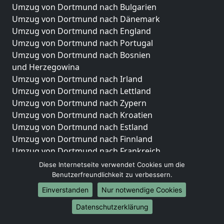
Umzug von Dortmund nach Bulgarien
Umzug von Dortmund nach Dänemark
Umzug von Dortmund nach England
Umzug von Dortmund nach Portugal
Umzug von Dortmund nach Bosnien
und Herzegowina
Umzug von Dortmund nach Irland
Umzug von Dortmund nach Lettland
Umzug von Dortmund nach Zypern
Umzug von Dortmund nach Kroatien
Umzug von Dortmund nach Estland
Umzug von Dortmund nach Finnland
Umzug von Dortmund nach Frankreich
Umzug von Dortmund nach Griechenland
Diese Internetseite verwendet Cookies um die
Umzug von Dortmund nach Italien
Benutzerfreundlichkeit zu verbessern.
Umzug von Dortmund nach Liechtenstein
Einverstanden
Nur notwendige Cookies
Umzug von Dortmund nach Luxemburg
Datenschutzerklärung
Umzug von Dortmund nach Niederlande
Umzug von Dortmund nach Norwegen