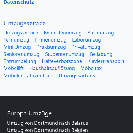
Datenschutz
Umzugsservice
Umzugsservice
Behördenumzug
Büroumzug
Fernumzug
Firmenumzug
Laborumzug
Mini Umzug
Praxisumzug
Privatumzug
Seniorenumzug
Studentenumzug
Beiladung
Entrümpelung
Halteverbotszone
Klaviertransport
Möbellift
Haushaltsauflösung
Möbeltaxi
Möbelmitfahrzentrale
Umzugskartons
Europa-Umzüge
Umzug von Dortmund nach Belarus
Umzug von Dortmund nach Belgien