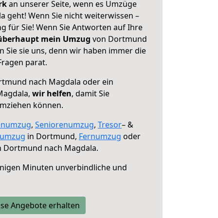
erk
an unserer Seite, wenn es Umzüge
 geht! Wenn Sie nicht weiterwissen –
ng für Sie! Wenn Sie Antworten auf Ihre
 überhaupt mein Umzug
von Dortmund
 Sie sie uns, denn wir haben immer die
Fragen parat.
tmund nach Magdala oder ein
Magdala,
wir helfen
, damit Sie
umziehen können.
enumzug
,
Seniorenumzug
,
Tresor
– &
numzug
in Dortmund,
Fernumzug
oder
 Dortmund nach Magdala.
nigen Minuten unverbindliche und
se Angebote erhalten