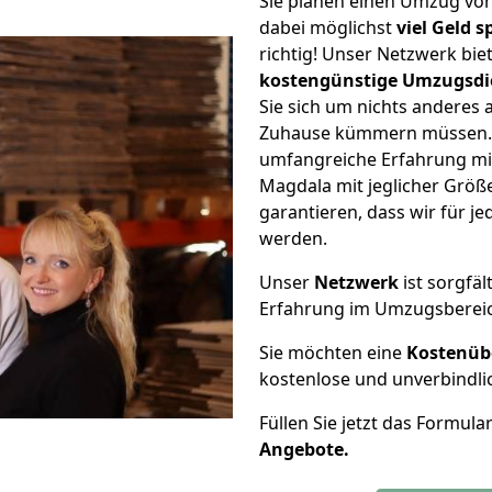
Sie planen einen Umzug v
dabei möglichst
viel Geld 
richtig! Unser Netzwerk bi
kostengünstige Umzugsdi
Sie sich um nichts anderes 
Zuhause kümmern müssen. W
umfangreiche Erfahrung m
Magdala mit jeglicher Grö
garantieren, dass wir für j
werden.
Unser
Netzwerk
ist sorgfäl
Erfahrung im Umzugsberei
Sie möchten eine
Kostenüb
kostenlose und unverbindli
Füllen Sie jetzt das Formula
Angebote.