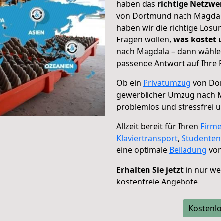
haben das
richtige Netzw
von Dortmund nach Magdala
haben wir die richtige Lösu
Fragen wollen,
was kostet
nach Magdala – dann wählen
passende Antwort auf Ihre 
Ob ein
Privatumzug
von Dor
gewerblicher Umzug nach 
problemlos und stressfrei 
Allzeit bereit für Ihren
Firm
Klaviertransport
,
Studente
eine optimale
Beiladung
von
Erhalten Sie jetzt
in nur we
kostenfreie Angebote.
Kostenlo