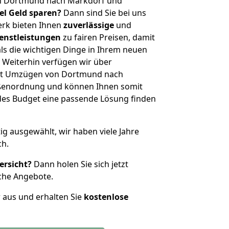
on Dortmund nach Markdorf und
iel Geld sparen?
Dann sind Sie bei uns
erk bieten Ihnen
zuverlässige
und
enstleistungen
zu fairen Preisen, damit
als die wichtigen Dinge in Ihrem neuen
eiterhin verfügen wir über
it Umzügen von Dortmund nach
ößenordnung und können Ihnen somit
edes Budget eine passende Lösung finden
tig ausgewählt, wir haben viele Jahre
ch.
ersicht?
Dann holen Sie sich jetzt
che Angebote.
r aus und erhalten Sie
kostenlose