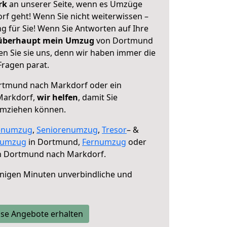
erk
an unserer Seite, wenn es Umzüge
 geht! Wenn Sie nicht weiterwissen –
ng für Sie! Wenn Sie Antworten auf Ihre
 überhaupt mein Umzug
von Dortmund
n Sie sie uns, denn wir haben immer die
Fragen parat.
tmund nach Markdorf oder ein
Markdorf,
wir helfen
, damit Sie
umziehen können.
enumzug
,
Seniorenumzug
,
Tresor
– &
numzug
in Dortmund,
Fernumzug
oder
 Dortmund nach Markdorf.
nigen Minuten unverbindliche und
se Angebote erhalten