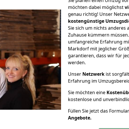
Sie planen einen Umzug v
möchten dabei möglichst
v
genau richtig! Unser Netzw
kostengünstige Umzugsdi
Sie sich um nichts anderes 
Zuhause kümmern müssen. W
umfangreiche Erfahrung m
Markdorf mit jeglicher Gr
garantieren, dass wir für j
werden.
Unser
Netzwerk
ist sorgfäl
Erfahrung im Umzugsberei
Sie möchten eine
Kostenüb
kostenlose und unverbindli
Füllen Sie jetzt das Formula
Angebote.