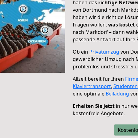
haben das
richtige Netzw
von Dortmund nach Markdorf
haben wir die richtige Lösu
Fragen wollen,
was kostet
nach Markdorf – dann wähle
passende Antwort auf Ihre 
Ob ein
Privatumzug
von Dor
gewerblicher Umzug nach 
problemlos und stressfrei 
Allzeit bereit für Ihren
Firm
Klaviertransport
,
Studente
eine optimale
Beiladung
von
Erhalten Sie jetzt
in nur we
kostenfreie Angebote.
Kostenlo