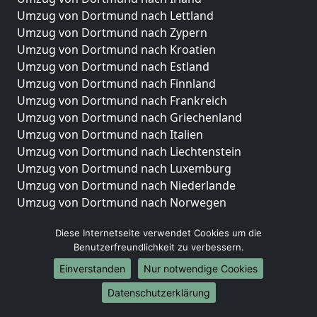
Umzug von Dortmund nach Lettland
Umzug von Dortmund nach Zypern
Umzug von Dortmund nach Kroatien
Umzug von Dortmund nach Estland
Umzug von Dortmund nach Finnland
Umzug von Dortmund nach Frankreich
Umzug von Dortmund nach Griechenland
Umzug von Dortmund nach Italien
Umzug von Dortmund nach Liechtenstein
Umzug von Dortmund nach Luxemburg
Umzug von Dortmund nach Niederlande
Umzug von Dortmund nach Norwegen
Umzüge-Deutschlandweit
Diese Internetseite verwendet Cookies um die
Benutzerfreundlichkeit zu verbessern.
Umzug von Dortmund nach Berlin
Umzug von Dortmund nach Hamburg
Einverstanden
Nur notwendige Cookies
Umzug von Dortmund nach München
Datenschutzerklärung
Umzug von Dortmund nach Köln