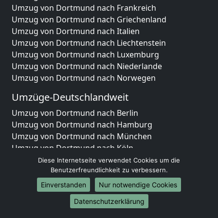
Umzug von Dortmund nach Frankreich
Umzug von Dortmund nach Griechenland
Umzug von Dortmund nach Italien
Umzug von Dortmund nach Liechtenstein
Umzug von Dortmund nach Luxemburg
Umzug von Dortmund nach Niederlande
Umzug von Dortmund nach Norwegen
Umzüge-Deutschlandweit
Umzug von Dortmund nach Berlin
Umzug von Dortmund nach Hamburg
Umzug von Dortmund nach München
Umzug von Dortmund nach Köln
Umzug von Dortmund nach Frankfurt am Main
Diese Internetseite verwendet Cookies um die
Umzug von Dortmund nach Stuttgart
Benutzerfreundlichkeit zu verbessern.
Umzug von Dortmund nach Düsseldorf
Einverstanden
Nur notwendige Cookies
Umzug von Dortmund nach Leipzig
Datenschutzerklärung
Umzug von Dortmund nach Dortmund
Umzug von Dortmund nach Essen