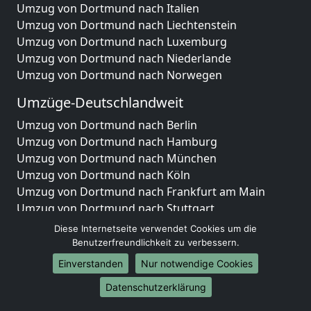
Umzug von Dortmund nach Italien
Umzug von Dortmund nach Liechtenstein
Umzug von Dortmund nach Luxemburg
Umzug von Dortmund nach Niederlande
Umzug von Dortmund nach Norwegen
Umzüge-Deutschlandweit
Umzug von Dortmund nach Berlin
Umzug von Dortmund nach Hamburg
Umzug von Dortmund nach München
Umzug von Dortmund nach Köln
Umzug von Dortmund nach Frankfurt am Main
Umzug von Dortmund nach Stuttgart
Umzug von Dortmund nach Düsseldorf
Diese Internetseite verwendet Cookies um die
Umzug von Dortmund nach Leipzig
Benutzerfreundlichkeit zu verbessern.
Umzug von Dortmund nach Dortmund
Einverstanden
Nur notwendige Cookies
Umzug von Dortmund nach Essen
Datenschutzerklärung
Umzug von Dortmund nach Bremen
Umzug von Dortmund nach Dresden