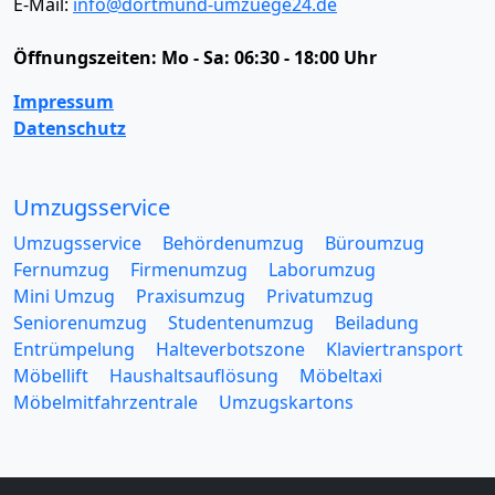
E-Mail:
info@dortmund-umzuege24.de
Öffnungszeiten:
Mo - Sa: 06:30 - 18:00 Uhr
Impressum
Datenschutz
Umzugsservice
Umzugsservice
Behördenumzug
Büroumzug
Fernumzug
Firmenumzug
Laborumzug
Mini Umzug
Praxisumzug
Privatumzug
Seniorenumzug
Studentenumzug
Beiladung
Entrümpelung
Halteverbotszone
Klaviertransport
Möbellift
Haushaltsauflösung
Möbeltaxi
Möbelmitfahrzentrale
Umzugskartons