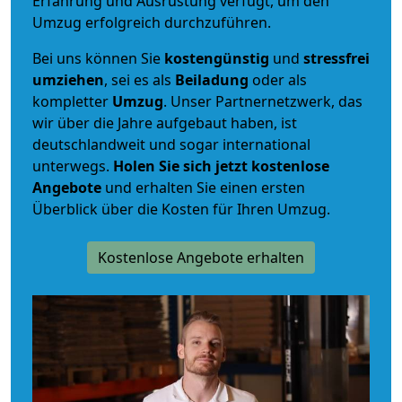
Erfahrung und Ausrüstung verfügt, um den
Umzug erfolgreich durchzuführen.
Bei uns können Sie
kostengünstig
und
stressfrei
umziehen
, sei es als
Beiladung
oder als
kompletter
Umzug
. Unser Partnernetzwerk, das
wir über die Jahre aufgebaut haben, ist
deutschlandweit und sogar international
unterwegs.
Holen Sie sich jetzt kostenlose
Angebote
und erhalten Sie einen ersten
Überblick über die Kosten für Ihren Umzug.
Kostenlose Angebote erhalten