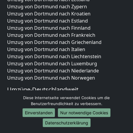
Umzug von Dortmund nach Zypern
Umzug von Dortmund nach Kroatien
Umzug von Dortmund nach Estland
Umzug von Dortmund nach Finnland
Umzug von Dortmund nach Frankreich
Umzug von Dortmund nach Griechenland
Umzug von Dortmund nach Italien
Umzug von Dortmund nach Liechtenstein
Umzug von Dortmund nach Luxemburg
Umzug von Dortmund nach Niederlande
Umzug von Dortmund nach Norwegen
Umzüge-Deutschlandweit
Diese Internetseite verwendet Cookies um die
Umzug von Dortmund nach Berlin
Benutzerfreundlichkeit zu verbessern.
Umzug von Dortmund nach Hamburg
Umzug von Dortmund nach München
Einverstanden
Nur notwendige Cookies
Umzug von Dortmund nach Köln
Datenschutzerklärung
Umzug von Dortmund nach Frankfurt am Main