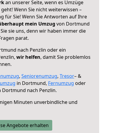
erk
an unserer Seite, wenn es Umzüge
geht! Wenn Sie nicht weiterwissen –
ng für Sie! Wenn Sie Antworten auf Ihre
 überhaupt mein Umzug
von Dortmund
Sie sie uns, denn wir haben immer die
Fragen parat.
tmund nach Penzlin oder ein
enzlin,
wir helfen
, damit Sie problemlos
nnen.
enumzug
,
Seniorenumzug
,
Tresor
– &
numzug
in Dortmund,
Fernumzug
oder
 Dortmund nach Penzlin.
nigen Minuten unverbindliche und
se Angebote erhalten