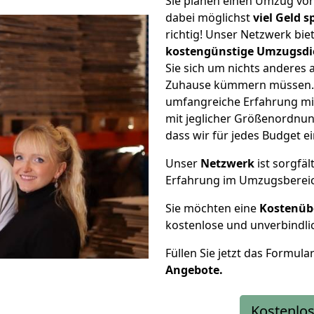
Sie planen einen Umzug vo
dabei möglichst
viel Geld 
richtig! Unser Netzwerk bi
kostengünstige Umzugsdi
Sie sich um nichts anderes 
Zuhause kümmern müssen. W
umfangreiche Erfahrung m
mit jeglicher Größenordnun
dass wir für jedes Budget 
Unser
Netzwerk
ist sorgfäl
Erfahrung im Umzugsberei
Sie möchten eine
Kostenüb
kostenlose und unverbindli
Füllen Sie jetzt das Formula
Angebote.
Kostenlos