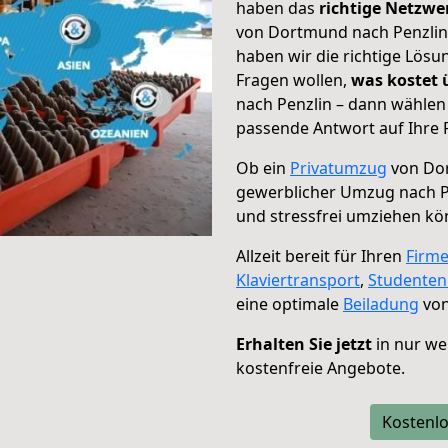
haben das
richtige Netzw
von Dortmund nach Penzlin 
haben wir die richtige Lösu
Fragen wollen,
was kostet
nach Penzlin – dann wählen 
passende Antwort auf Ihre 
Ob ein
Privatumzug
von Dor
gewerblicher Umzug nach P
und stressfrei umziehen kö
Allzeit bereit für Ihren
Firm
Klaviertransport
,
Studente
eine optimale
Beiladung
von
Erhalten Sie jetzt
in nur we
kostenfreie Angebote.
Kostenlo