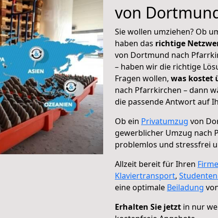
von Dortmund
Sie wollen umziehen? Ob um
haben das
richtige Netzw
von Dortmund nach Pfarrkir
– haben wir die richtige Lö
Fragen wollen,
was kostet
nach Pfarrkirchen – dann w
die passende Antwort auf Ih
Ob ein
Privatumzug
von Dor
gewerblicher Umzug nach P
problemlos und stressfrei 
Allzeit bereit für Ihren
Firm
Klaviertransport
,
Studente
eine optimale
Beiladung
von
Erhalten Sie jetzt
in nur we