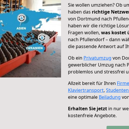
Sie wollen umziehen? Ob um
haben das
richtige Netzw
von Dortmund nach Pfullend
haben wir die richtige Lösu
Fragen wollen,
was kostet
nach Pfullendorf – dann wä
die passende Antwort auf Ih
Ob ein
Privatumzug
von Dor
gewerblicher Umzug nach P
problemlos und stressfrei 
Allzeit bereit für Ihren
Firm
Klaviertransport
,
Studente
eine optimale
Beiladung
von
Erhalten Sie jetzt
in nur we
kostenfreie Angebote.