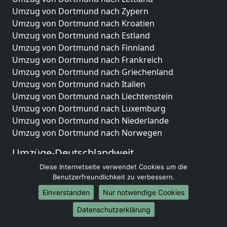
Umzug von Dortmund nach Zypern
Umzug von Dortmund nach Kroatien
Umzug von Dortmund nach Estland
Umzug von Dortmund nach Finnland
Umzug von Dortmund nach Frankreich
Umzug von Dortmund nach Griechenland
Umzug von Dortmund nach Italien
Umzug von Dortmund nach Liechtenstein
Umzug von Dortmund nach Luxemburg
Umzug von Dortmund nach Niederlande
Umzug von Dortmund nach Norwegen
Umzüge-Deutschlandweit
Diese Internetseite verwendet Cookies um die
Umzug von Dortmund nach Berlin
Benutzerfreundlichkeit zu verbessern.
Umzug von Dortmund nach Hamburg
Umzug von Dortmund nach München
Einverstanden
Nur notwendige Cookies
Umzug von Dortmund nach Köln
Datenschutzerklärung
Umzug von Dortmund nach Frankfurt am Main