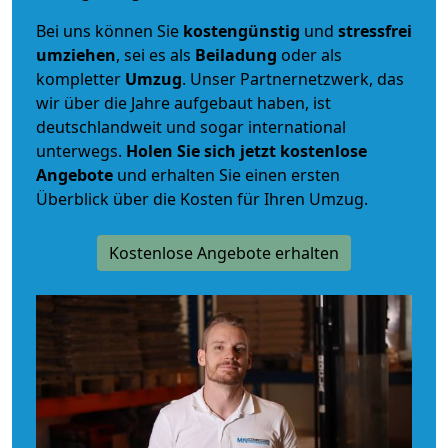
Bei uns können Sie
kostengünstig
und
stressfrei
umziehen
, sei es als
Beiladung
oder als
kompletter
Umzug
. Unser Partnernetzwerk, das
wir über die Jahre aufgebaut haben, ist
deutschlandweit und sogar international
unterwegs.
Holen Sie sich jetzt kostenlose
Angebote
und erhalten Sie einen ersten
Überblick über die Kosten für Ihren Umzug.
Kostenlose Angebote erhalten