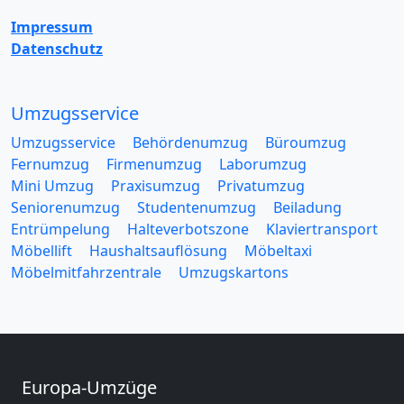
Impressum
Datenschutz
Umzugsservice
Umzugsservice
Behördenumzug
Büroumzug
Fernumzug
Firmenumzug
Laborumzug
Mini Umzug
Praxisumzug
Privatumzug
Seniorenumzug
Studentenumzug
Beiladung
Entrümpelung
Halteverbotszone
Klaviertransport
Möbellift
Haushaltsauflösung
Möbeltaxi
Möbelmitfahrzentrale
Umzugskartons
Europa-Umzüge