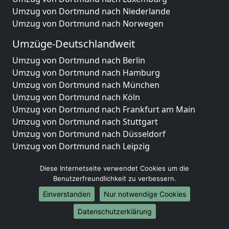
Umzug von Dortmund nach Niederlande
Umzug von Dortmund nach Norwegen
Umzüge-Deutschlandweit
Umzug von Dortmund nach Berlin
Umzug von Dortmund nach Hamburg
Umzug von Dortmund nach München
Umzug von Dortmund nach Köln
Umzug von Dortmund nach Frankfurt am Main
Umzug von Dortmund nach Stuttgart
Umzug von Dortmund nach Düsseldorf
Umzug von Dortmund nach Leipzig
Umzug von Dortmund nach Dortmund
Diese Internetseite verwendet Cookies um die
Umzug von Dortmund nach Essen
Benutzerfreundlichkeit zu verbessern.
Umzug von Dortmund nach Bremen
Umzug von Dortmund nach Dresden
Einverstanden
Nur notwendige Cookies
Umzug von Dortmund nach Hannover
Datenschutzerklärung
Umzug von Dortmund nach Nürnberg