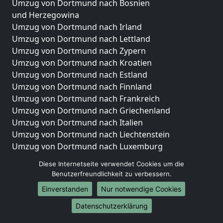
Umzug von Dortmund nach Bosnien
und Herzegowina
Umzug von Dortmund nach Irland
Umzug von Dortmund nach Lettland
Umzug von Dortmund nach Zypern
Umzug von Dortmund nach Kroatien
Umzug von Dortmund nach Estland
Umzug von Dortmund nach Finnland
Umzug von Dortmund nach Frankreich
Umzug von Dortmund nach Griechenland
Umzug von Dortmund nach Italien
Umzug von Dortmund nach Liechtenstein
Umzug von Dortmund nach Luxemburg
Umzug von Dortmund nach Niederlande
Diese Internetseite verwendet Cookies um die
Umzug von Dortmund nach Norwegen
Benutzerfreundlichkeit zu verbessern.
Umzüge-Deutschlandweit
Einverstanden
Nur notwendige Cookies
Umzug von Dortmund nach Berlin
Datenschutzerklärung
Umzug von Dortmund nach Hamburg