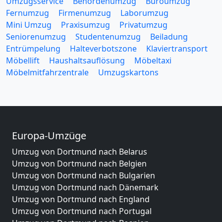
Umzugsservice
Behördenumzug
Büroumzug
Fernumzug
Firmenumzug
Laborumzug
Mini Umzug
Praxisumzug
Privatumzug
Seniorenumzug
Studentenumzug
Beiladung
Entrümpelung
Halteverbotszone
Klaviertransport
Möbellift
Haushaltsauflösung
Möbeltaxi
Möbelmitfahrzentrale
Umzugskartons
Europa-Umzüge
Umzug von Dortmund nach Belarus
Umzug von Dortmund nach Belgien
Umzug von Dortmund nach Bulgarien
Umzug von Dortmund nach Dänemark
Umzug von Dortmund nach England
Umzug von Dortmund nach Portugal