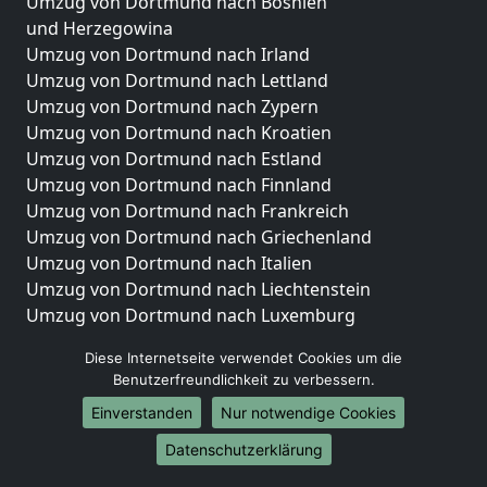
Umzug von Dortmund nach Bosnien
und Herzegowina
Umzug von Dortmund nach Irland
Umzug von Dortmund nach Lettland
Umzug von Dortmund nach Zypern
Umzug von Dortmund nach Kroatien
Umzug von Dortmund nach Estland
Umzug von Dortmund nach Finnland
Umzug von Dortmund nach Frankreich
Umzug von Dortmund nach Griechenland
Umzug von Dortmund nach Italien
Umzug von Dortmund nach Liechtenstein
Umzug von Dortmund nach Luxemburg
Umzug von Dortmund nach Niederlande
Diese Internetseite verwendet Cookies um die
Umzug von Dortmund nach Norwegen
Benutzerfreundlichkeit zu verbessern.
Umzüge-Deutschlandweit
Einverstanden
Nur notwendige Cookies
Umzug von Dortmund nach Berlin
Datenschutzerklärung
Umzug von Dortmund nach Hamburg