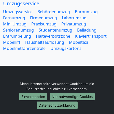
Umzugsservice
Umzugsservice
Behördenumzug
Büroumzug
Fernumzug
Firmenumzug
Laborumzug
Mini Umzug
Praxisumzug
Privatumzug
Seniorenumzug
Studentenumzug
Beiladung
Entrümpelung
Halteverbotszone
Klaviertransport
Möbellift
Haushaltsauflösung
Möbeltaxi
Möbelmitfahrzentrale
Umzugskartons
Europa-Umzüge
Diese Internetseite verwendet Cookies um die
Umzug von Dortmund nach Belarus
Benutzerfreundlichkeit zu verbessern.
Umzug von Dortmund nach Belgien
Einverstanden
Nur notwendige Cookies
Umzug von Dortmund nach Bulgarien
Datenschutzerklärung
Umzug von Dortmund nach Dänemark
Umzug von Dortmund nach England