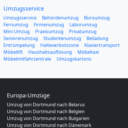
Umzugsservice
Umzugsservice
Behördenumzug
Büroumzug
Fernumzug
Firmenumzug
Laborumzug
Mini Umzug
Praxisumzug
Privatumzug
Seniorenumzug
Studentenumzug
Beiladung
Entrümpelung
Halteverbotszone
Klaviertransport
Möbellift
Haushaltsauflösung
Möbeltaxi
Möbelmitfahrzentrale
Umzugskartons
Europa-Umzüge
Umzug von Dortmund nach Belarus
Umzug von Dortmund nach Belgien
Umzug von Dortmund nach Bulgarien
Umzug von Dortmund nach Dänemark