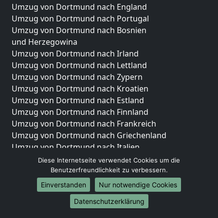
Umzug von Dortmund nach England
Umzug von Dortmund nach Portugal
Umzug von Dortmund nach Bosnien
und Herzegowina
Umzug von Dortmund nach Irland
Umzug von Dortmund nach Lettland
Umzug von Dortmund nach Zypern
Umzug von Dortmund nach Kroatien
Umzug von Dortmund nach Estland
Umzug von Dortmund nach Finnland
Umzug von Dortmund nach Frankreich
Umzug von Dortmund nach Griechenland
Umzug von Dortmund nach Italien
Umzug von Dortmund nach Liechtenstein
Diese Internetseite verwendet Cookies um die
Umzug von Dortmund nach Luxemburg
Benutzerfreundlichkeit zu verbessern.
Umzug von Dortmund nach Niederlande
Einverstanden
Nur notwendige Cookies
Umzug von Dortmund nach Norwegen
Datenschutzerklärung
Umzüge-Deutschlandweit