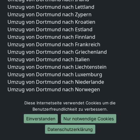
Umzug von Dortmund nach Lettland
Umzug von Dortmund nach Zypern
Umzug von Dortmund nach Kroatien
Umzug von Dortmund nach Estland
Umzug von Dortmund nach Finnland
Umzug von Dortmund nach Frankreich
Umzug von Dortmund nach Griechenland
Umzug von Dortmund nach Italien
Umzug von Dortmund nach Liechtenstein
Umzug von Dortmund nach Luxemburg
Umzug von Dortmund nach Niederlande
Umzug von Dortmund nach Norwegen
Umzüge-Deutschlandweit
Diese Internetseite verwendet Cookies um die
Benutzerfreundlichkeit zu verbessern.
Umzug von Dortmund nach Berlin
Umzug von Dortmund nach Hamburg
Einverstanden
Nur notwendige Cookies
Umzug von Dortmund nach München
Datenschutzerklärung
Umzug von Dortmund nach Köln