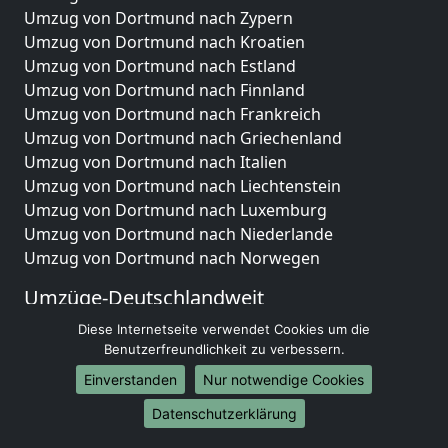
Umzug von Dortmund nach Zypern
Umzug von Dortmund nach Kroatien
Umzug von Dortmund nach Estland
Umzug von Dortmund nach Finnland
Umzug von Dortmund nach Frankreich
Umzug von Dortmund nach Griechenland
Umzug von Dortmund nach Italien
Umzug von Dortmund nach Liechtenstein
Umzug von Dortmund nach Luxemburg
Umzug von Dortmund nach Niederlande
Umzug von Dortmund nach Norwegen
Umzüge-Deutschlandweit
Umzug von Dortmund nach Berlin
Diese Internetseite verwendet Cookies um die
Benutzerfreundlichkeit zu verbessern.
Umzug von Dortmund nach Hamburg
Umzug von Dortmund nach München
Einverstanden
Nur notwendige Cookies
Umzug von Dortmund nach Köln
Datenschutzerklärung
Umzug von Dortmund nach Frankfurt am Main