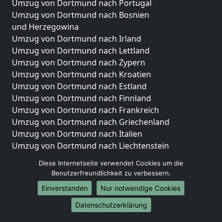
Umzug von Dortmund nach Portugal
Umzug von Dortmund nach Bosnien
und Herzegowina
Umzug von Dortmund nach Irland
Umzug von Dortmund nach Lettland
Umzug von Dortmund nach Zypern
Umzug von Dortmund nach Kroatien
Umzug von Dortmund nach Estland
Umzug von Dortmund nach Finnland
Umzug von Dortmund nach Frankreich
Umzug von Dortmund nach Griechenland
Umzug von Dortmund nach Italien
Umzug von Dortmund nach Liechtenstein
Umzug von Dortmund nach Luxemburg
Diese Internetseite verwendet Cookies um die
Umzug von Dortmund nach Niederlande
Benutzerfreundlichkeit zu verbessern.
Umzug von Dortmund nach Norwegen
Einverstanden
Nur notwendige Cookies
Umzüge-Deutschlandweit
Datenschutzerklärung
Umzug von Dortmund nach Berlin