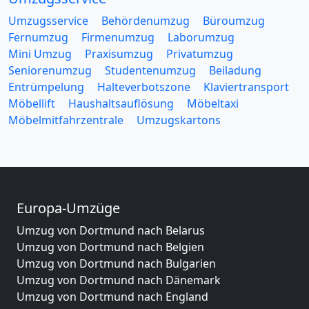
Umzugsservice
Behördenumzug
Büroumzug
Fernumzug
Firmenumzug
Laborumzug
Mini Umzug
Praxisumzug
Privatumzug
Seniorenumzug
Studentenumzug
Beiladung
Entrümpelung
Halteverbotszone
Klaviertransport
Möbellift
Haushaltsauflösung
Möbeltaxi
Möbelmitfahrzentrale
Umzugskartons
Europa-Umzüge
Umzug von Dortmund nach Belarus
Umzug von Dortmund nach Belgien
Umzug von Dortmund nach Bulgarien
Umzug von Dortmund nach Dänemark
Umzug von Dortmund nach England