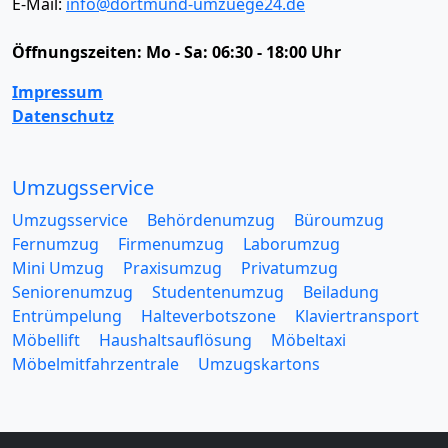
E-Mail:
info@dortmund-umzuege24.de
Öffnungszeiten:
Mo - Sa: 06:30 - 18:00 Uhr
Impressum
Datenschutz
Umzugsservice
Umzugsservice
Behördenumzug
Büroumzug
Fernumzug
Firmenumzug
Laborumzug
Mini Umzug
Praxisumzug
Privatumzug
Seniorenumzug
Studentenumzug
Beiladung
Entrümpelung
Halteverbotszone
Klaviertransport
Möbellift
Haushaltsauflösung
Möbeltaxi
Möbelmitfahrzentrale
Umzugskartons