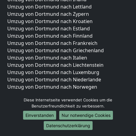
Umzug von Dortmund nach Lettland
Umzug von Dortmund nach Zypern
Umzug von Dortmund nach Kroatien
Umzug von Dortmund nach Estland
Umzug von Dortmund nach Finnland
Umzug von Dortmund nach Frankreich
Umzug von Dortmund nach Griechenland
Umzug von Dortmund nach Italien
Umzug von Dortmund nach Liechtenstein
Umzug von Dortmund nach Luxemburg
Umzug von Dortmund nach Niederlande
Umzug von Dortmund nach Norwegen
Umzüge-Deutschlandweit
Diese Internetseite verwendet Cookies um die
Benutzerfreundlichkeit zu verbessern.
Umzug von Dortmund nach Berlin
Umzug von Dortmund nach Hamburg
Einverstanden
Nur notwendige Cookies
Umzug von Dortmund nach München
Datenschutzerklärung
Umzug von Dortmund nach Köln