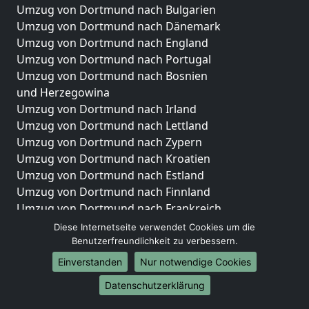
Umzug von Dortmund nach Bulgarien
Umzug von Dortmund nach Dänemark
Umzug von Dortmund nach England
Umzug von Dortmund nach Portugal
Umzug von Dortmund nach Bosnien
und Herzegowina
Umzug von Dortmund nach Irland
Umzug von Dortmund nach Lettland
Umzug von Dortmund nach Zypern
Umzug von Dortmund nach Kroatien
Umzug von Dortmund nach Estland
Umzug von Dortmund nach Finnland
Umzug von Dortmund nach Frankreich
Umzug von Dortmund nach Griechenland
Diese Internetseite verwendet Cookies um die
Umzug von Dortmund nach Italien
Benutzerfreundlichkeit zu verbessern.
Umzug von Dortmund nach Liechtenstein
Einverstanden
Nur notwendige Cookies
Umzug von Dortmund nach Luxemburg
Datenschutzerklärung
Umzug von Dortmund nach Niederlande
Umzug von Dortmund nach Norwegen