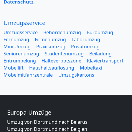
Datenschutz
Umzugsservice
Umzugsservice
Behördenumzug
Büroumzug
Fernumzug
Firmenumzug
Laborumzug
Mini Umzug
Praxisumzug
Privatumzug
Seniorenumzug
Studentenumzug
Beiladung
Entrümpelung
Halteverbotszone
Klaviertransport
Möbellift
Haushaltsauflösung
Möbeltaxi
Möbelmitfahrzentrale
Umzugskartons
Europa-Umzüge
Umzug von Dortmund nach Belarus
Umzug von Dortmund nach Belgien