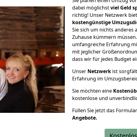
Sie planen einen Umzug vo
dabei möglichst
viel Geld 
richtig! Unser Netzwerk bi
kostengünstige Umzugsdi
Sie sich um nichts anderes 
Zuhause kümmern müssen. W
umfangreiche Erfahrung m
mit jeglicher Größenordnun
dass wir für jedes Budget 
Unser
Netzwerk
ist sorgfäl
Erfahrung im Umzugsberei
Sie möchten eine
Kostenüb
kostenlose und unverbindli
Füllen Sie jetzt das Formula
Angebote.
Kostenlos