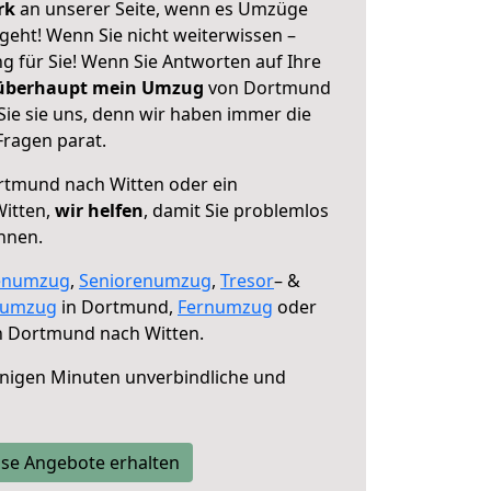
erk
an unserer Seite, wenn es Umzüge
eht! Wenn Sie nicht weiterwissen –
ng für Sie! Wenn Sie Antworten auf Ihre
 überhaupt mein Umzug
von Dortmund
Sie sie uns, denn wir haben immer die
Fragen parat.
tmund nach Witten oder ein
itten,
wir helfen
, damit Sie problemlos
nnen.
enumzug
,
Seniorenumzug
,
Tresor
– &
numzug
in Dortmund,
Fernumzug
oder
 Dortmund nach Witten.
nigen Minuten unverbindliche und
se Angebote erhalten