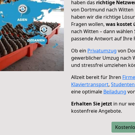
haben das
richtige Netzw
von Dortmund nach Witten g
haben wir die richtige Lösu
Fragen wollen,
was kostet
nach Witten – dann wählen 
passende Antwort auf Ihre 
Ob ein
Privatumzug
von Dor
gewerblicher Umzug nach W
und stressfrei umziehen kö
Allzeit bereit für Ihren
Firm
Klaviertransport
,
Studente
eine optimale
Beiladung
von
Erhalten Sie jetzt
in nur we
kostenfreie Angebote.
Kostenlo