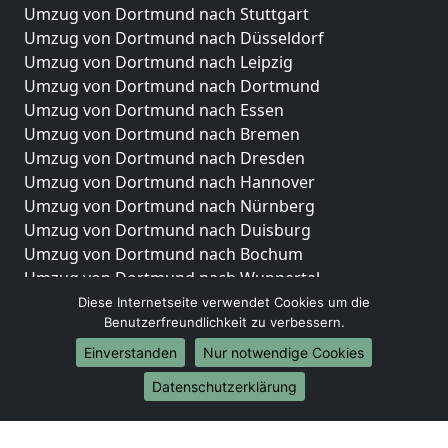
Umzug von Dortmund nach Stuttgart
Umzug von Dortmund nach Düsseldorf
Umzug von Dortmund nach Leipzig
Umzug von Dortmund nach Dortmund
Umzug von Dortmund nach Essen
Umzug von Dortmund nach Bremen
Umzug von Dortmund nach Dresden
Umzug von Dortmund nach Hannover
Umzug von Dortmund nach Nürnberg
Umzug von Dortmund nach Duisburg
Umzug von Dortmund nach Bochum
Umzug von Dortmund nach Wuppertal
Umzug von Dortmund nach Bielefeld
Diese Internetseite verwendet Cookies um die
Benutzerfreundlichkeit zu verbessern.
Umzug von Dortmund nach Bonn
Umzug von Dortmund nach Münster
Einverstanden
Nur notwendige Cookies
Internationale-Umzüge
Datenschutzerklärung
Umzug von Dortmund nach Brasilien
Umzug von Dortmund nach Brunei Darussalam