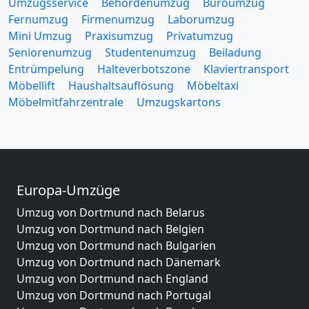
Umzugsservice
Behördenumzug
Büroumzug
Fernumzug
Firmenumzug
Laborumzug
Mini Umzug
Praxisumzug
Privatumzug
Seniorenumzug
Studentenumzug
Beiladung
Entrümpelung
Halteverbotszone
Klaviertransport
Möbellift
Haushaltsauflösung
Möbeltaxi
Möbelmitfahrzentrale
Umzugskartons
Europa-Umzüge
Umzug von Dortmund nach Belarus
Umzug von Dortmund nach Belgien
Umzug von Dortmund nach Bulgarien
Umzug von Dortmund nach Dänemark
Umzug von Dortmund nach England
Umzug von Dortmund nach Portugal