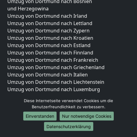
Umzug von Dortmund nach Bosnien
und Herzegowina
Umzug von Dortmund nach Irland
Umzug von Dortmund nach Lettland
Umzug von Dortmund nach Zypern
Umzug von Dortmund nach Kroatien
Umzug von Dortmund nach Estland
Umzug von Dortmund nach Finnland
Umzug von Dortmund nach Frankreich
Umzug von Dortmund nach Griechenland
Umzug von Dortmund nach Italien
Umzug von Dortmund nach Liechtenstein
Umzug von Dortmund nach Luxemburg
Umzug von Dortmund nach Niederlande
Diese Internetseite verwendet Cookies um die
Umzug von Dortmund nach Norwegen
Benutzerfreundlichkeit zu verbessern.
Umzüge-Deutschlandweit
Einverstanden
Nur notwendige Cookies
Umzug von Dortmund nach Berlin
Datenschutzerklärung
Umzug von Dortmund nach Hamburg